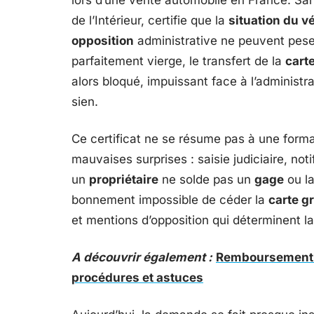
lors d’une vente automobile en France. Sans 
de l’Intérieur, certifie que la
situation du v
opposition
administrative ne peuvent peser
parfaitement vierge, le transfert de la
carte
alors bloqué, impuissant face à l’administra
sien.
Ce certificat ne se résume pas à une formal
mauvaises surprises : saisie judiciaire, not
un
propriétaire
ne solde pas un
gage
ou la
bonnement impossible de céder la
carte g
et mentions d’opposition qui déterminent la 
A découvrir également :
Remboursement d
procédures et astuces