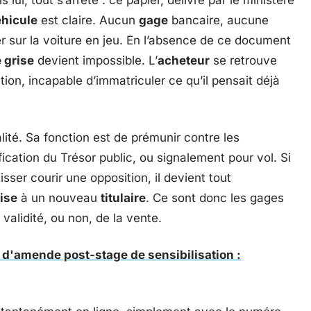
lui, tout s’arrête : ce papier, délivré par le ministère
éhicule
est claire. Aucun
gage
bancaire, aucune
 sur la voiture en jeu. En l’absence de ce document
 grise
devient impossible. L’
acheteur
se retrouve
tion, incapable d’immatriculer ce qu’il pensait déjà
ité. Sa fonction est de prémunir contre les
ification du Trésor public, ou signalement pour vol. Si
isser courir une opposition, il devient tout
rise
à un nouveau
titulaire
. Ce sont donc les gages
validité, ou non, de la vente.
'amende post-stage de sensibilisation :