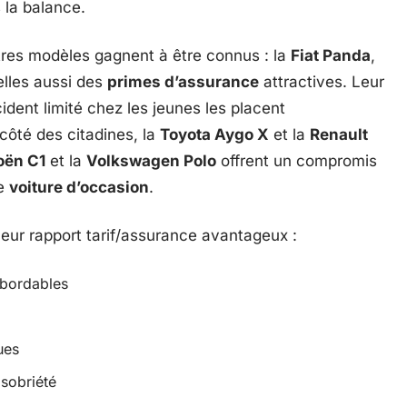
la balance.
tres modèles gagnent à être connus : la
Fiat Panda
,
elles aussi des
primes d’assurance
attractives. Leur
ident limité chez les jeunes les placent
côté des citadines, la
Toyota Aygo X
et la
Renault
oën C1
et la
Volkswagen Polo
offrent un compromis
ne
voiture d’occasion
.
eur rapport tarif/assurance avantageux :
abordables
ues
 sobriété