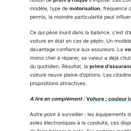
notion de
profil à risque
s’impose. Les com
modèle, type de
motorisation
, fréquence d
permis, la moindre particularité peut influ
Ce qui pèse lourd dans la balance, c’est d’
voiture en état en cas de pépin. Un modèl
davantage confiance aux assureurs. La
vo
moins cher à réparer, sa valeur a déjà chut
du quotidien. Résultat, la
prime d’assuran
voiture neuve pleine d’options. Les citadin
propositions attractives.
A lire en complément :
Voiture : couleur l
Autre point à surveiller : les équipements 
aides électroniques à la conduite, ces disp