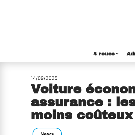
4 roues
Ad
14/09/2025
Voiture écono
assurance : le
moins coûteux
News